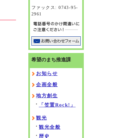
ファックス: 0743-95-
2961
希望のまち推進課
お知らせ
企画全般
地方創生
「笠置Rock!」
観光
観光全般
歴史