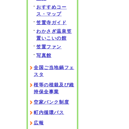
おすすめコー
ス・マップ
笠置寺ガイド
わかさぎ温泉笠
置いこいの館
笠置ファン
写真館
全国ご当地鍋フェ
スタ
桜等の植栽及び維
持保全事業
空家バンク制度
町内循環バス
広報