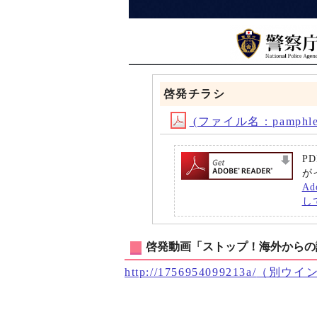
啓発チラシ
(ファイル名：pamphlet
P
が
A
し
啓発動画「ストップ！海外からの詐
http://1756954099213a/
（別ウイ