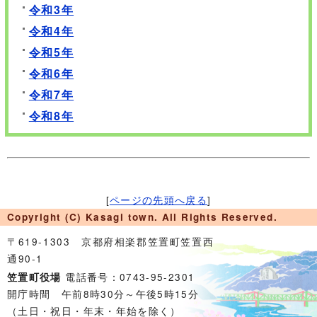
令和3年
令和4年
令和5年
令和6年
令和7年
令和8年
[
ページの先頭へ戻る
]
Copyright (C) Kasagi town. All Rights Reserved.
〒619-1303 京都府相楽郡笠置町笠置西
通90-1
電話番号：0743-95-2301
笠置町役場
開庁時間 午前8時30分～午後5時15分
（土日・祝日・年末・年始を除く）