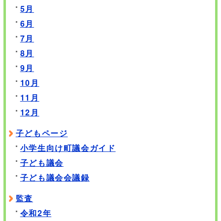
5月
6月
7月
8月
9月
10月
11月
12月
子どもページ
小学生向け町議会ガイド
子ども議会
子ども議会会議録
監査
令和2年