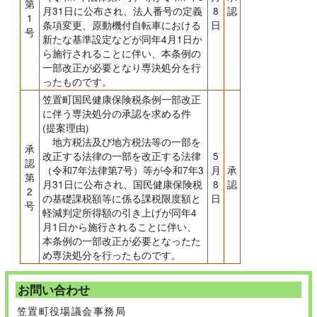
第
月31日に公布され、法人番号の定義
8
認
1
条項変更、原動機付自転車における
日
号
新たな基準設定などが同年4月1日か
ら施行されることに伴い、本条例の
一部改正が必要となり専決処分を行
ったものです。
笠置町国民健康保険税条例一部改正
に伴う専決処分の承認を求める件
(提案理由)
地方税法及び地方税法等の一部を
承
改正する法律の一部を改正する法律
5
認
（令和7年法律第7号）等が令和7年3
月
承
第
月31日に公布され、国民健康保険税
8
認
2
の基礎課税額等に係る課税限度額と
日
号
軽減判定所得額の引き上げが同年4
月1日から施行されることに伴い、
本条例の一部改正が必要となったた
め専決処分を行ったものです。
お問い合わせ
笠置町役場議会事務局