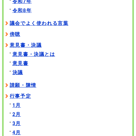
令和7年
令和8年
議会でよく使われる言葉
傍聴
意見書・決議
意見書・決議とは
意見書
決議
請願・陳情
行事予定
1月
2月
3月
4月