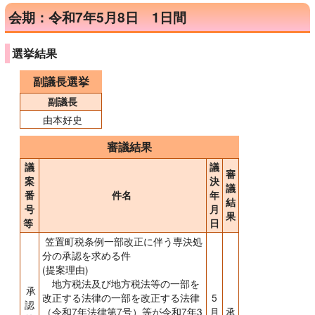
会期：令和7年5月8日 1日間
選挙結果
副議長選挙
副議長
由本好史
審議結果
議
議
審
案
決
議
番
件名
年
結
号
月
果
等
日
笠置町税条例一部改正に伴う専決処
分の承認を求める件
(提案理由)
地方税法及び地方税法等の一部を
承
改正する法律の一部を改正する法律
5
認
（令和7年法律第7号）等が令和7年3
月
承