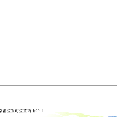
相楽郡笠置町笠置西通90-1