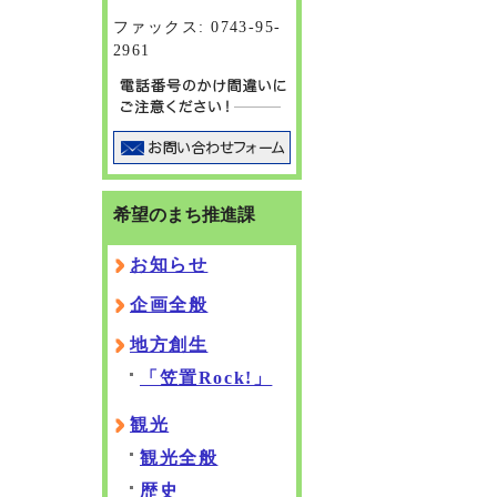
ファックス: 0743-95-
2961
希望のまち推進課
お知らせ
企画全般
地方創生
「笠置Rock!」
観光
観光全般
歴史