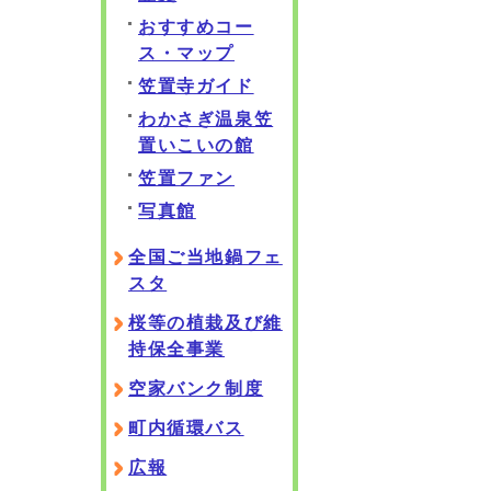
おすすめコー
ス・マップ
笠置寺ガイド
わかさぎ温泉笠
置いこいの館
笠置ファン
写真館
全国ご当地鍋フェ
スタ
桜等の植栽及び維
持保全事業
空家バンク制度
町内循環バス
広報