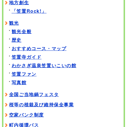
地方創生
「笠置Rock!」
観光
観光全般
歴史
おすすめコース・マップ
笠置寺ガイド
わかさぎ温泉笠置いこいの館
笠置ファン
写真館
全国ご当地鍋フェスタ
桜等の植栽及び維持保全事業
空家バンク制度
町内循環バス