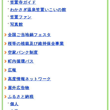
笠置寺ガイド
わかさぎ温泉笠置いこいの館
笠置ファン
写真館
全国ご当地鍋フェスタ
桜等の植栽及び維持保全事業
空家バンク制度
町内循環バス
広報
高度情報ネットワーク
屋外広告物
ふるさと納税
個人