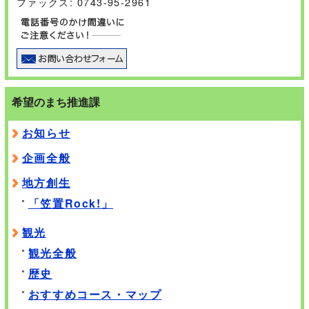
ファックス: 0743-95-2961
希望のまち推進課
お知らせ
企画全般
地方創生
「笠置Rock!」
観光
観光全般
歴史
おすすめコース・マップ