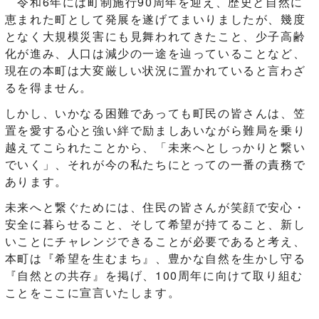
令和6年には町制施行90周年を迎え、歴史と自然に
恵まれた町として発展を遂げてまいりましたが、幾度
となく大規模災害にも見舞われてきたこと、少子高齢
化が進み、人口は減少の一途を辿っていることなど、
現在の本町は大変厳しい状況に置かれていると言わざ
るを得ません。
しかし、いかなる困難であっても町民の皆さんは、笠
置を愛する心と強い絆で励ましあいながら難局を乗り
越えてこられたことから、「未来へとしっかりと繋い
でいく」、それが今の私たちにとっての一番の責務で
あります。
未来へと繋ぐためには、住民の皆さんが笑顔で安心・
安全に暮らせること、そして希望が持てること、新し
いことにチャレンジできることが必要であると考え、
本町は『希望を生むまち』、豊かな自然を生かし守る
『自然との共存』を掲げ、100周年に向けて取り組む
ことをここに宣言いたします。