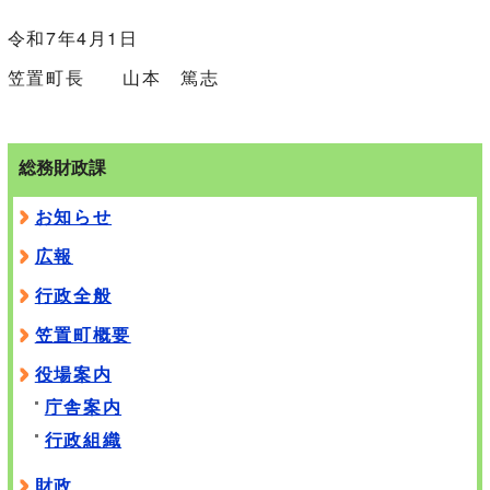
令和7年4月1日
笠置町長 山本 篤志
総務財政課
お知らせ
広報
行政全般
笠置町概要
役場案内
庁舎案内
行政組織
財政