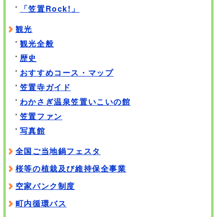
「笠置Rock!」
観光
観光全般
歴史
おすすめコース・マップ
笠置寺ガイド
わかさぎ温泉笠置いこいの館
笠置ファン
写真館
全国ご当地鍋フェスタ
桜等の植栽及び維持保全事業
空家バンク制度
町内循環バス