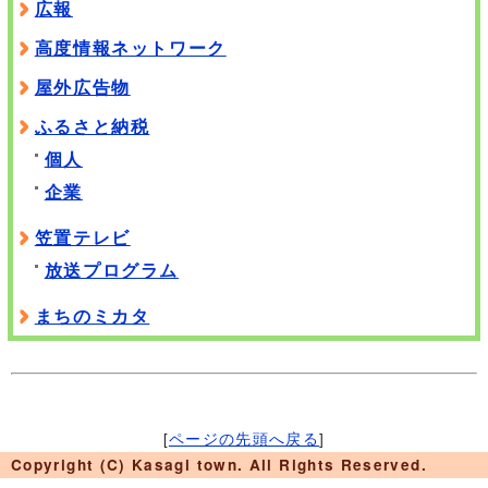
広報
高度情報ネットワーク
屋外広告物
ふるさと納税
個人
企業
笠置テレビ
放送プログラム
まちのミカタ
[
ページの先頭へ戻る
]
Copyright (C) Kasagi town. All Rights Reserved.