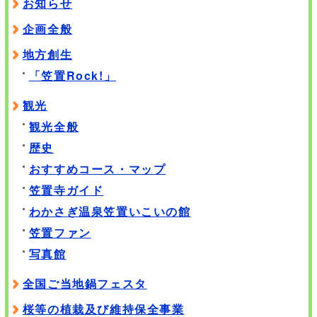
お知らせ
企画全般
地方創生
「笠置Rock!」
観光
観光全般
歴史
おすすめコース・マップ
笠置寺ガイド
わかさぎ温泉笠置いこいの館
笠置ファン
写真館
全国ご当地鍋フェスタ
桜等の植栽及び維持保全事業