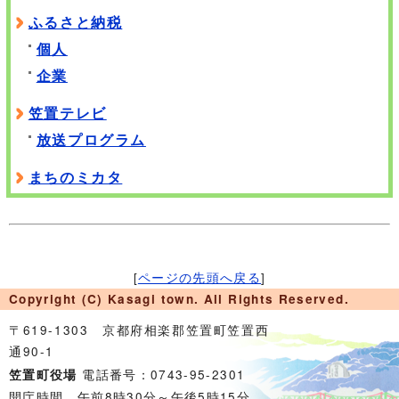
ふるさと納税
個人
企業
笠置テレビ
放送プログラム
まちのミカタ
[
ページの先頭へ戻る
]
Copyright (C) Kasagi town. All Rights Reserved.
〒619-1303 京都府相楽郡笠置町笠置西
通90-1
電話番号：0743-95-2301
笠置町役場
開庁時間 午前8時30分～午後5時15分