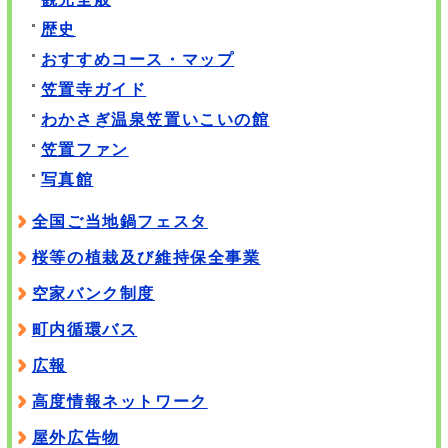
歴史
おすすめコース・マップ
笠置寺ガイド
わかさぎ温泉笠置いこいの館
笠置ファン
写真館
全国ご当地鍋フェスタ
桜等の植栽及び維持保全事業
空家バンク制度
町内循環バス
広報
高度情報ネットワーク
屋外広告物