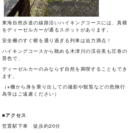
東海自然歩道の線路沿いハイキングコースには、真横
をディーゼルカーが通るスポットがあります。
安全柵のすぐ横を通り過ぎる列車は迫力満点！
ハイキングコースから眺める木津川の渓谷美も圧巻の
景色で、
ディーゼルカーのみならず自然を満喫することもでき
ます。
（※柵から身を乗り出しての撮影や観覧などの危険行
為等はご遠慮ください）
■アクセス
笠置駅下車 徒歩約20分