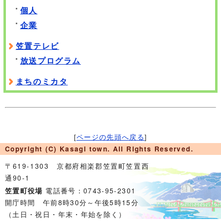
個人
企業
笠置テレビ
放送プログラム
まちのミカタ
[
ページの先頭へ戻る
]
Copyright (C) Kasagi town. All Rights Reserved.
〒619-1303 京都府相楽郡笠置町笠置西
通90-1
電話番号：0743-95-2301
笠置町役場
開庁時間 午前8時30分～午後5時15分
（土日・祝日・年末・年始を除く）