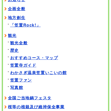
企画全般
地方創生
「笠置Rock!」
観光
観光全般
歴史
おすすめコース・マップ
笠置寺ガイド
わかさぎ温泉笠置いこいの館
笠置ファン
写真館
全国ご当地鍋フェスタ
桜等の植栽及び維持保全事業