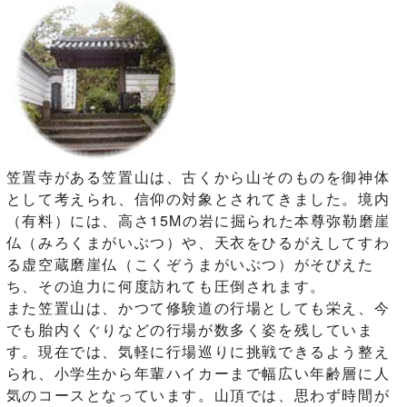
笠置寺がある笠置山は、古くから山そのものを御神体
として考えられ、信仰の対象とされてきました。境内
（有料）には、高さ15Mの岩に掘られた本尊弥勒磨崖
仏（みろくまがいぶつ）や、天衣をひるがえしてすわ
る虚空蔵磨崖仏（こくぞうまがいぶつ）がそびえた
ち、その迫力に何度訪れても圧倒されます。
また笠置山は、かつて修験道の行場としても栄え、今
でも胎内くぐりなどの行場が数多く姿を残していま
す。現在では、気軽に行場巡りに挑戦できるよう整え
られ、小学生から年輩ハイカーまで幅広い年齢層に人
気のコースとなっています。山頂では、思わず時間が