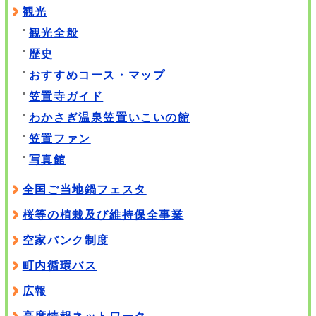
観光
観光全般
歴史
おすすめコース・マップ
笠置寺ガイド
わかさぎ温泉笠置いこいの館
笠置ファン
写真館
全国ご当地鍋フェスタ
桜等の植栽及び維持保全事業
空家バンク制度
町内循環バス
広報
高度情報ネットワーク