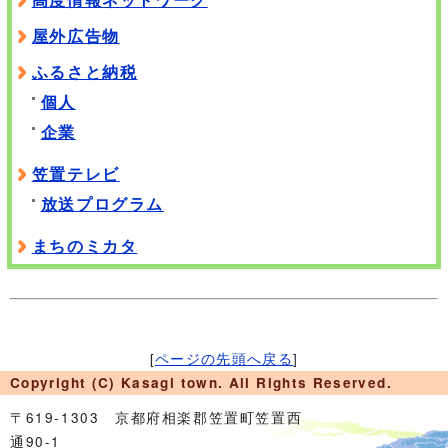
屋外広告物
ふるさと納税
個人
企業
笠置テレビ
放送プログラム
まちのミカタ
[
ページの先頭へ戻る
]
Copyright (C) Kasagi town. All Rights Reserved.
〒619-1303 京都府相楽郡笠置町笠置西
通90-1