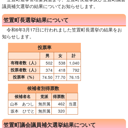
議員補欠選挙の結果についてお知らせします。
笠置町長選挙結果について
令和6年3月17日に行われました笠置町長選挙の結果をお
知らせします。
投票率
男
女
計
有権者数（人）
502
538
1,040
投票者数（人）
374
418
792
投票率（%）
74.50
77.70
76.15
候補者別得票数
候補者名
党派
得票数
山本 あつし
無所属
462
当選
坂本 ひでと
無所属
320
笠置町議会議員補欠選挙結果について