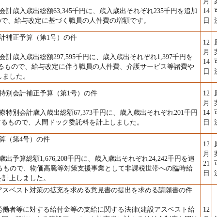
月
歳入歳出総額63,345千円に、歳入歳出それぞれ235千円を追加
14
るもので、給与改定に基づく職員の人件費の増額です。
日
計補正予算（第1号）の件
12
月
歳入歳出総額297,595千円に、歳入歳出それぞれ1,397千円を
14
円とするもので、給与改定に伴う職員の人件費、介護サービス等諸費や
日
しました。
特別会計補正予算（第1号）の件
12
月
別会計歳入歳出総額67,373千円に、歳入歳出それぞれ201千円
14
円とするもので、人間ドック委託料を計上しました。
日
算（第4号）の件
12
月
算総額1,676,208千円に、歳入歳出それぞれ24,242千円を追
21
円とするもので、物価高騰等対策支援事業として非課税世帯への臨時給
日
を計上しました。
アスベスト対策の拡充を求める意見書の提出を求める請願書の件
働者等に対する給付金等の支給に関する法律(建設アスベスト給
12