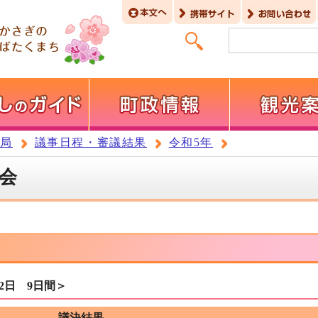
務局
議事日程・審議結果
令和5年
例会
2日 9日間＞
議決結果