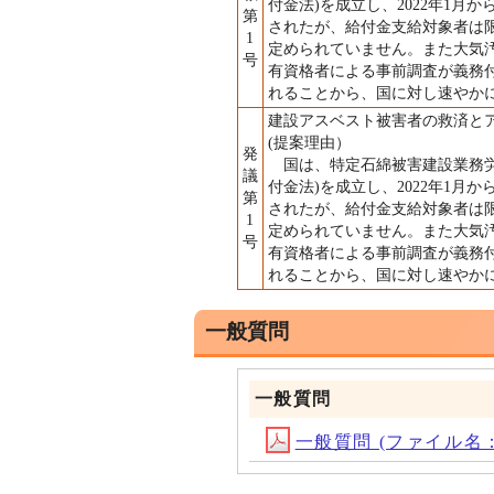
付金法)を成立し、2022年1
第
されたが、給付金支給対象者は
1
定められていません。また大気
号
有資格者による事前調査が義務
れることから、国に対し速やか
建設アスベスト被害者の救済と
(提案理由）
発
国は、特定石綿被害建設業務労
議
付金法)を成立し、2022年1
第
されたが、給付金支給対象者は
1
定められていません。また大気
号
有資格者による事前調査が義務
れることから、国に対し速やか
一般質問
一般質問
一般質問 (ファイル名：ipp