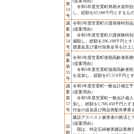
(提案理由）
第
令和5年度笠置町簡易水道特別会計
53
し、総額を63,580千円とす
号
議
令和5年度笠置町介護保険特別会
案
(提案理由）
第
令和5年度笠置町介護保険特別会計
54
減額し、総額を296,198千
号
償還金及び還付加算金等を計上
議
令和5年度笠置町後期高齢者医療
案
(提案理由）
第
令和5年度笠置町後期高齢者医療特
55
を追加し、総額を67,574千
号
議
令和5年度笠置町一般会計補正予
案
(提案理由）
第
令和5年度笠置町一般会計歳入歳出予
57
加し、総額を1,700,450千
号
付金の追加及び商品券配布事業
建設アスベスト被害者の救済と
(提案理由）
請
国は、特定石綿被害建設業務労
願