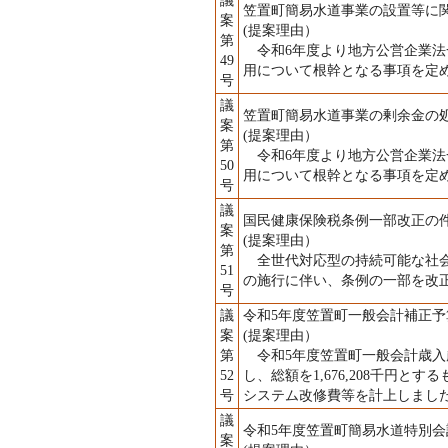
議
笠置町簡易水道事業の設置等に
案
(提案理由）
第
令和6年度より地方公営企業法
49
用について根幹となる事項を定
号
議
笠置町簡易水道事業の剰余金の
案
(提案理由）
第
令和6年度より地方公営企業法
50
用について根幹となる事項を定
号
議
国民健康保険税条例一部改正の
案
(提案理由）
第
全世代対応型の持続可能な社会
51
の施行に伴い、条例の一部を改
号
議
令和5年度笠置町一般会計補正予
案
(提案理由）
第
令和5年度笠置町一般会計歳入歳出総
52
し、総額を1,676,208千円
号
システム改修費等を計上しまし
議
令和5年度笠置町簡易水道特別会
案