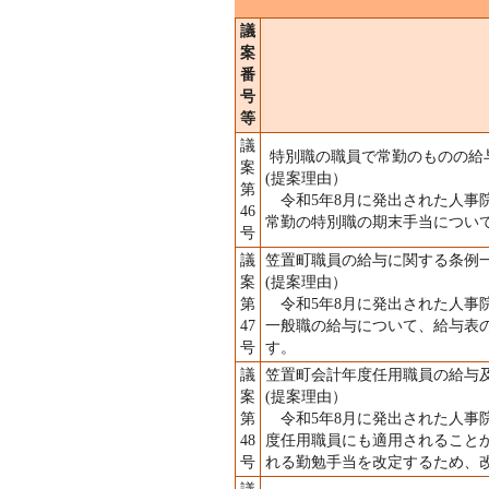
議
案
番
号
等
議
特別職の職員で常勤のものの給
案
(提案理由）
第
令和5年8月に発出された人事院
46
常勤の特別職の期末手当につい
号
議
笠置町職員の給与に関する条例
案
(提案理由）
第
令和5年8月に発出された人事院
47
一般職の給与について、給与表
号
す。
議
笠置町会計年度任用職員の給与
案
(提案理由）
第
令和5年8月に発出された人事院
48
度任用職員にも適用されること
号
れる勤勉手当を改定するため、