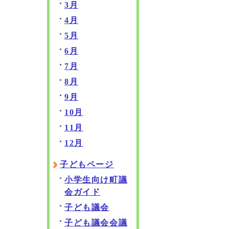
3月
4月
5月
6月
7月
8月
9月
10月
11月
12月
子どもページ
小学生向け町議
会ガイド
子ども議会
子ども議会会議