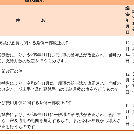
議
決
件 名
年
月
日
与及び旅費に関する条例一部改正の件
12
月
勧告により、令和5年11月に特別職の給与法が改正され、当町の
14
て、支給月数の改定を行うものです。
日
一部改正の件
12
月
勧告により、令和5年11月に一般職の給与法が改正され、当町の
14
の改定と、期末手当及び勤勉手当の支給月数の改定を行うもので
日
及び費用弁償に関する条例一部改正の件
12
月
勧告により、令和5年11月に一般職の給与法が改正され、会計年
14
から、遡及適用の範囲を規定するもの、また令和6年度から導入さ
日
改正を行うものです。