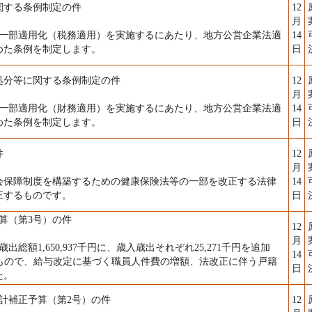
関する条例制定の件
12
月
一部適用化（税務適用）を実施するにあたり、地方公営企業法適
14
めた条例を制定します。
日
処分等に関する条例制定の件
12
月
一部適用化（財務適用）を実施するにあたり、地方公営企業法適
14
めた条例を制定します。
日
件
12
月
保障制度を構築するための健康保険法等の一部を改正する法律
14
正するものです。
日
算（第3号）の件
12
月
額1,650,937千円に、歳入歳出それぞれ25,271千円を追加
14
とするもので、給与改定に基づく職員人件費の増額、法改正に伴う戸籍
日
た。
計補正予算（第2号）の件
12