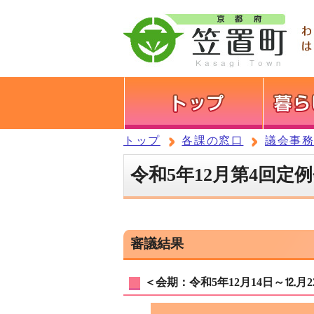
トップ
各課の窓口
議会事
令和5年12月第4回定
審議結果
＜会期：令和5年12月14日～⒓月2