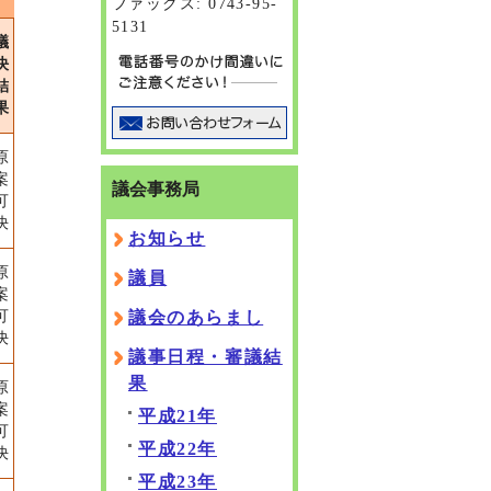
ファックス: 0743-95-
5131
議
決
結
果
原
案
議会事務局
可
決
お知らせ
原
議員
案
議会のあらまし
可
決
議事日程・審議結
果
原
案
平成21年
可
平成22年
決
平成23年