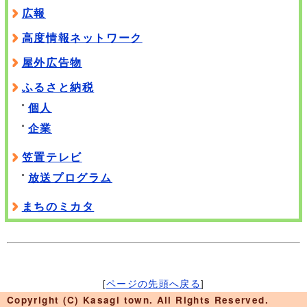
広報
高度情報ネットワーク
屋外広告物
ふるさと納税
個人
企業
笠置テレビ
放送プログラム
まちのミカタ
[
ページの先頭へ戻る
]
Copyright (C) Kasagi town. All Rights Reserved.