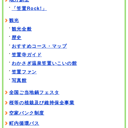
「笠置Rock!」
観光
観光全般
歴史
おすすめコース・マップ
笠置寺ガイド
わかさぎ温泉笠置いこいの館
笠置ファン
写真館
全国ご当地鍋フェスタ
桜等の植栽及び維持保全事業
空家バンク制度
町内循環バス