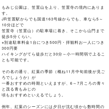
もみじ公園は、笠置山を上り、笠置寺の境内にありま
す。
JR笠置駅からでも国道163号線からでも、車なら5～
10分ほどで
笠置寺（笠置山）の駐車場に着き、そこから山門まで
徒歩5分くらい。
※別途駐車料金1台につき500円・拝観料お一人につき
300円要
ハイキングがてら徒歩だと30分～小一時間弱で上るこ
とも可能です。
その名の通り、紅葉の季節（概ね11月中旬前後が見ご
ろでしょうか）が
一番おすすめの時期といえますが、6～7月ころの青々
と茂る青もみじの
頃もおすすめといえるでしょう。
例年、紅葉のシーズンには夕日が沈む頃から数時間の