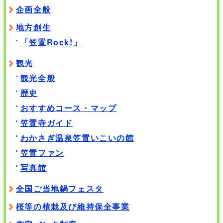
企画全般
地方創生
「笠置Rock!」
観光
観光全般
歴史
おすすめコース・マップ
笠置寺ガイド
わかさぎ温泉笠置いこいの館
笠置ファン
写真館
全国ご当地鍋フェスタ
桜等の植栽及び維持保全事業