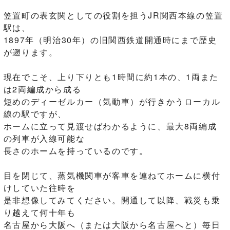
笠置町の表玄関としての役割を担うJR関西本線の笠置
駅は、
1897年（明治30年）の旧関西鉄道開通時にまで歴史
が遡ります。
現在でこそ、上り下りとも1時間に約1本の、1両また
は2両編成から成る
短めのディーゼルカー（気動車）が行きかうローカル
線の駅ですが、
ホームに立って見渡せばわかるように、最大8両編成
の列車が入線可能な
長さのホームを持っているのです。
目を閉じて、蒸気機関車が客車を連ねてホームに横付
けしていた往時を
是非想像してみてください。開通して以降、戦災も乗
り越えて何十年も
名古屋から大阪へ（または大阪から名古屋へと）毎日