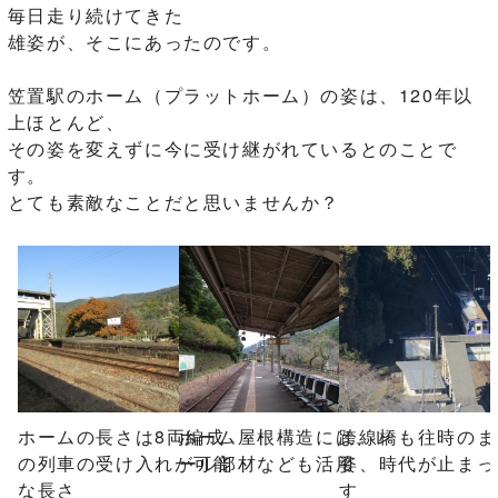
毎日走り続けてきた
雄姿が、そこにあったのです。
笠置駅のホーム（プラットホーム）の姿は、120年以
上ほとんど、
その姿を変えずに今に受け継がれているとのことで
す。
とても素敵なことだと思いませんか？
ホームの長さは8両編成
ホーム屋根構造には、レ
跨線橋も往時のま
の列車の受け入れが可能
ール部材なども活用
姿、時代が止まっ
な長さ
す