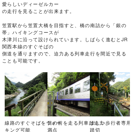
愛らしいディーゼルカー
の走行を見ることが出来ます。
笠置駅から笠置大橋を目指すと、橋の南詰から「銀の
帯」ハイキングコースが
木津川に沿って設けられています。しばらく進むとJR
関西本線のすぐそばの
側道を通りますので、迫力ある列車走行を間近で見る
ことも可能です。
線路のすぐそばをウォー
目の前を走る列車は迫力
珍しい歩行者専用
キング可能
満点
踏切