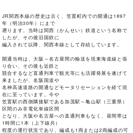
JR関西本線の歴史は古く、笠置町内での開通は1897
年（明治30年）にまで
遡ります。当時は関西（かんせい）鉄道という名称で
したが、その後旧国鉄に
編入されて以降、関西本線として存続しています。
開通当時は、大阪～名古屋間の輸送を現東海道線と張
り合い、その後も近鉄と
競合するなど直通列車で観光等にも活躍発展を遂げて
来ましたが、名阪国道や
名神高速道路の開通などモータリセーションを経て現
在に至っています。今や
笠置駅の西側隣接駅である加茂駅～亀山駅（三重県）
区間のみ非電化単線区間
となり、大阪や名古屋への直通列車もなく、昼間帯は
1時間に1本（上下線共）
程度の運行状況であり、編成も1両または2両編成の可