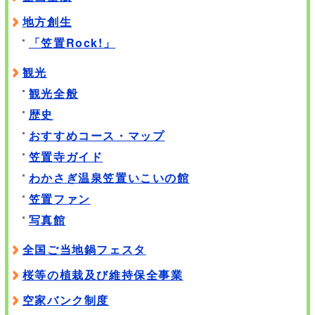
地方創生
「笠置Rock!」
観光
観光全般
歴史
おすすめコース・マップ
笠置寺ガイド
わかさぎ温泉笠置いこいの館
笠置ファン
写真館
全国ご当地鍋フェスタ
桜等の植栽及び維持保全事業
空家バンク制度