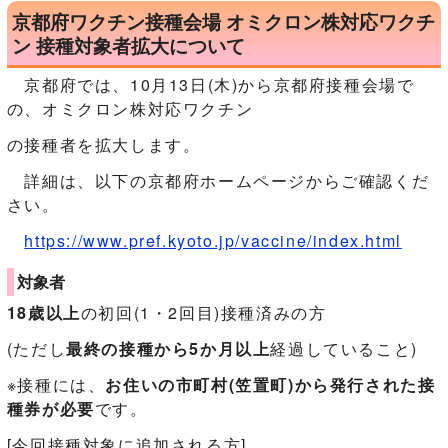
京都府ワクチン接種会場 オミクロン株対応ワクチ
ン 接種対象者拡大について
京都府では、10月13日(木)から京都府接種会場で
の、オミクロン株対応ワクチン
の接種者を拡大します。
詳細は、以下の京都府ホームページからご確認くだ
さい。
https://www.pref.kyoto.jp/vaccine/index.html
対象者
18歳以上
の初回(1・2回目)接種済みの方
(ただし
最終の接種から5か月以上
経過していること)
※接種には、
お住いの市町村(笠置町)から発行された接
種券が必要
です。
[今回接種対象に追加される方]