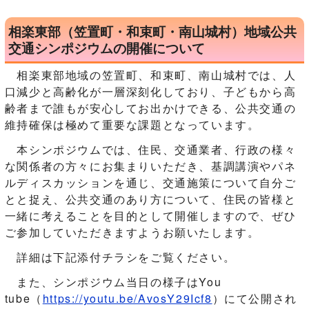
相楽東部（笠置町・和束町・南山城村）地域公共
交通シンポジウムの開催について
相楽東部地域の笠置町、和束町、南山城村では、人
口減少と高齢化が一層深刻化しており、子どもから高
齢者まで誰もが安心してお出かけできる、公共交通の
維持確保は極めて重要な課題となっています。
本シンポジウムでは、住民、交通業者、行政の様々
な関係者の方々にお集まりいただき、基調講演やパネ
ルディスカッションを通じ、交通施策について自分ご
とと捉え、公共交通のあり方について、住民の皆様と
一緒に考えることを目的として開催しますので、ぜひ
ご参加していただきますようお願いたします。
詳細は下記添付チラシをご覧ください。
また、シンポジウム当日の様子はYou
tube（
https://youtu.be/AvosY29Icf8
）にて公開され