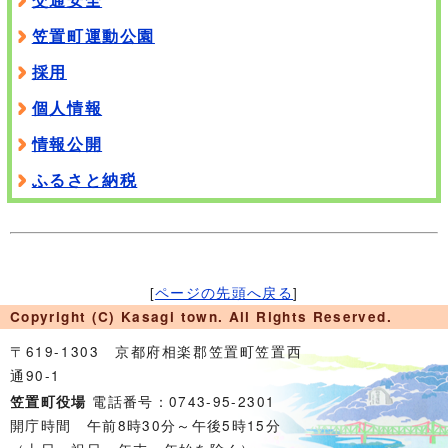
笠置町運動公園
採用
個人情報
情報公開
ふるさと納税
[
ページの先頭へ戻る
]
Copyright (C) Kasagi town. All Rights Reserved.
〒619-1303 京都府相楽郡笠置町笠置西
通90-1
電話番号：0743-95-2301
笠置町役場
開庁時間 午前8時30分～午後5時15分