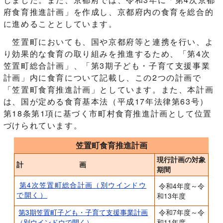
府食育推進計画」を作成し、京都府内の食育を総合的
に進めることとしています。
笠置町においても、国や京都府等と連携を行い、よ
り効果的な食育の取り組みを推進するため、「第4次
笠置町総合計画」、「第3期子ども・子育て支援事業
計画」内に食育について記載し、この2つの計画で
「笠置町食育推進計画」としています。また、本計画
は、国が定める食育基本法（平成17年法律第63号）
第18条第1項に基づく市町村食育推進計画として位置
づけられています。
笠置町食育推進計画
現行計画の対象
計 画
期間
第4次笠置町総合計画
（別ウインドウ
令和4年度～令
で開く）
和13年度
第3期笠置町子ども・子育て支援事業計画
令和7年度～令
（別ウインドウで開く）
和11年度