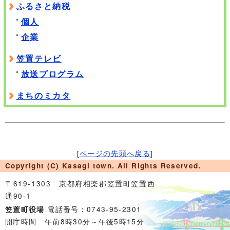
ふるさと納税
個人
企業
笠置テレビ
放送プログラム
まちのミカタ
[
ページの先頭へ戻る
]
Copyright (C) Kasagi town. All Rights Reserved.
〒619-1303 京都府相楽郡笠置町笠置西
通90-1
電話番号：0743-95-2301
笠置町役場
開庁時間 午前8時30分～午後5時15分