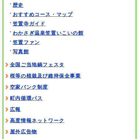
歴史
おすすめコース・マップ
笠置寺ガイド
わかさぎ温泉笠置いこいの館
笠置ファン
写真館
全国ご当地鍋フェスタ
桜等の植栽及び維持保全事業
空家バンク制度
町内循環バス
広報
高度情報ネットワーク
屋外広告物