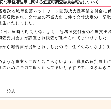
切な事務処理等に関する笠置町調査委員会報告について
省過疎地域等集落ネットワーク圏形成支援事業交付金に
書類送致され、交付金の不当支出に伴う交付決定の一部
発生いたしました。
12日に当時の町長の命により「総務省交付金の不当支出
調査委員会」が設置され調査が進められてまいりました
から報告書が提出されましたので、住民のみなさまに
ような事案が二度と起こらないよう、職員の資質向上
復のために全力で取り組んでまいりますので、引き続き
。
中 淳志