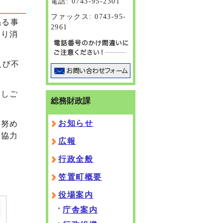
電話: 0743-95-2301
ファックス: 0743-95-
係る事
2961
取り消
及び不
。
対しご
総務財政課
お知らせ
に努め
ご協力
広報
行政全般
笠置町概要
役場案内
庁舎案内