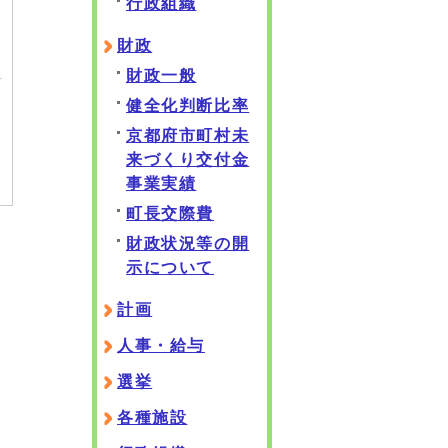
行政組織
財政
財政一般
健全化判断比率
京都府市町村未
来づくり交付金
事業実績
町長交際費
財政状況等の開
示について
計画
人事・給与
選挙
各種施設