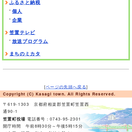
ふるさと納税
個人
企業
笠置テレビ
放送プログラム
まちのミカタ
[
ページの先頭へ戻る
]
Copyright (C) Kasagi town. All Rights Reserved.
〒619-1303 京都府相楽郡笠置町笠置西
通90-1
電話番号：0743-95-2301
笠置町役場
開庁時間 午前8時30分～午後5時15分