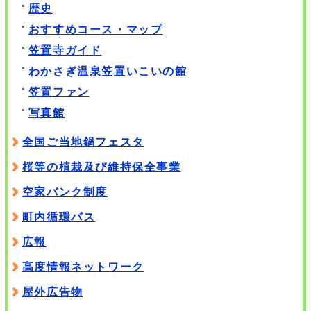
歴史
おすすめコース・マップ
笠置寺ガイド
わかさぎ温泉笠置いこいの館
笠置ファン
写真館
全国ご当地鍋フェスタ
桜等の植栽及び維持保全事業
空家バンク制度
町内循環バス
広報
高度情報ネットワーク
屋外広告物