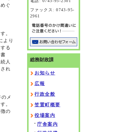
電話: 0743-95-2301
をめぐ
ファックス: 0743-95-
2961
ます。
により
成する
言書
総務財政課
相続人
摘され
お知らせ
広報
行政全般
書のメ
です。
笠置町概要
特徴の
役場案内
庁舎案内