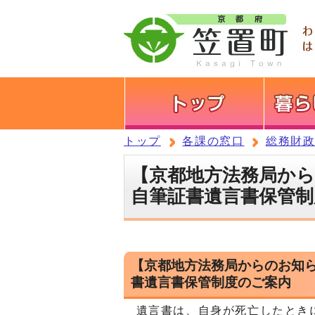
トップ
各課の窓口
総務財
【京都地方法務局か
自筆証書遺言書保管制
【京都地方法務局からのお知
書遺言書保管制度のご案内
遺言書は、自身が死亡したときに