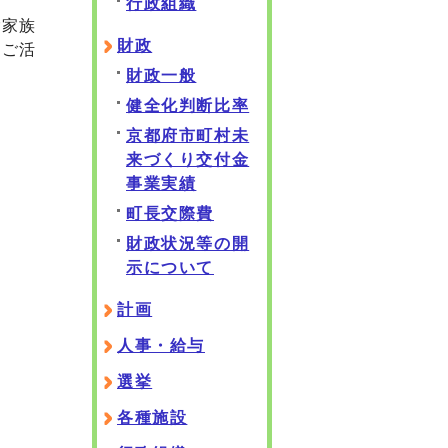
行政組織
ご家族
財政
非ご活
財政一般
健全化判断比率
京都府市町村未
来づくり交付金
事業実績
町長交際費
財政状況等の開
示について
計画
人事・給与
選挙
各種施設