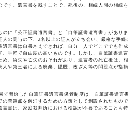
のです。遺言書を残すことで、死後の、相続人間の相続
。
のに「公正証書遺言書」と「自筆証書遺言書」があり
証人の関与の下、2名以上の証人が立ち会い、厳格な手続
書遺言書は自書さえできれば、自分一人でどこででも作
ず、手軽で自由度の高いものです。しかし、自筆証書遺
ため、紛失や亡失のおそれがあり、遺言者の死亡後は、
続人や第三者による廃棄、隠匿、改ざん等の問題点が指
務局で開始した自筆証書遺言書保管制度は、自筆証書遺言
での問題点を解消するための方策として創設されたもの
遺言書は、家庭裁判所における検認が不要であることも