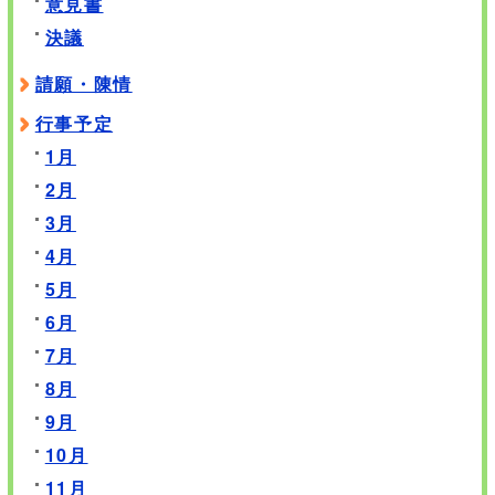
意見書
決議
請願・陳情
行事予定
1月
2月
3月
4月
5月
6月
7月
8月
9月
10月
11月