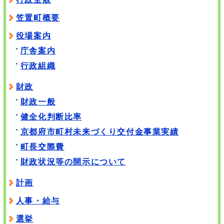
笠置町概要
役場案内
庁舎案内
行政組織
財政
財政一般
健全化判断比率
京都府市町村未来づくり交付金事業実績
町長交際費
財政状況等の開示について
計画
人事・給与
選挙