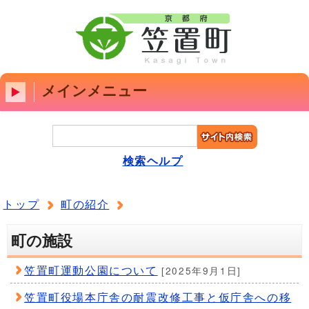
メインメニュー
検索ヘルプ
トップ
町の紹介
町の施設
笠置町運動公園について
[2025年9月1日]
笠置町役場本庁舎の耐震改修工事と仮庁舎への移