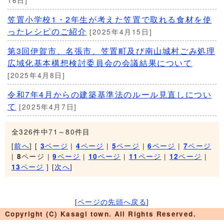
16日]
笠置小学校1・2年生が考えた笠置で取れる食材を使
ったレシピのご紹介
[2025年4月15日]
第3回伊賀市、名張市、笠置町及び南山城村ごみ処理
広域化基本構想検討委員会の会議結果について
[2025年4月8日]
令和7年4月からの建築基準法のルール見直しについ
て
[2025年4月7日]
全326件中71～80件目
[
前へ
] [
ページ
|
ページ
|
ページ
|
ページ
|
ページ
3
4
5
6
7
|
ページ |
ページ
|
ページ
|
ページ
|
ページ
|
8
9
10
11
12
ページ
] [
次へ
]
13
[
ページの先頭へ戻る
]
Copyright (C) Kasagi town. All Rights Reserved.