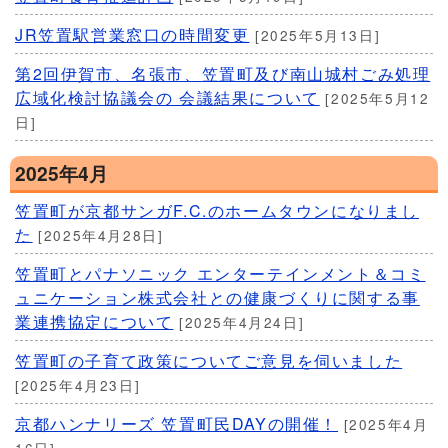
JR笠置駅営業窓口の時間変更
[2025年5月13日]
第2回伊賀市、名張市、笠置町及び南山城村ごみ処理
広域化検討協議会の 会議結果について
[2025年5月12
日]
2025年4月
笠置町が京都サンガF.C.のホームタウンになりまし
た
[2025年4月28日]
笠置町とパナソニック エンターテインメント＆コミ
ュニケーション株式会社との健康づくりに関する事
業連携協定について
[2025年4月24日]
笠置町の子育て政策についてご意見を伺いました
[2025年4月23日]
京都ハンナリーズ 笠置町民DAYの開催！
[2025年4月