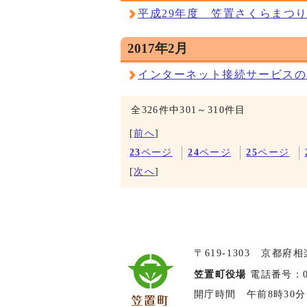
平成29年度 笠置さくらまつ
2017年2月
インターネット接続サービスの
全326件中301～310件目
[
前へ
]
23
ページ
24
ページ
25
ページ
[
次へ
]
〒619-1303 京都府
笠置町役場
電話番号：074
開庁時間 午前8時30分