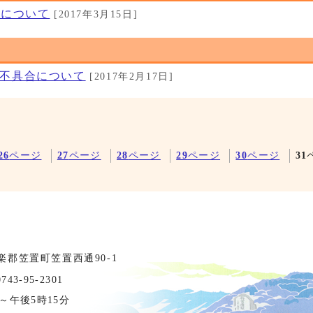
りについて
[2017年3月15日]
不具合について
[2017年2月17日]
26
ページ
27
ページ
28
ページ
29
ページ
30
ページ
31
相楽郡笠置町笠置西通90-1
3-95-2301
～午後5時15分