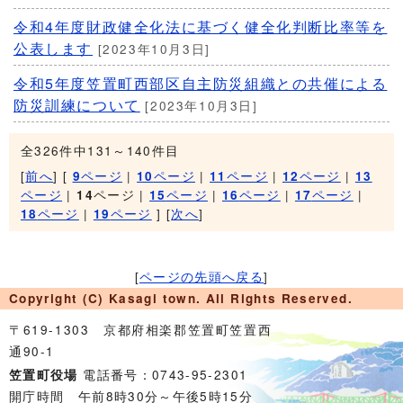
令和4年度財政健全化法に基づく健全化判断比率等を
公表します
[2023年10月3日]
令和5年度笠置町西部区自主防災組織との共催による
防災訓練について
[2023年10月3日]
全326件中131～140件目
[
前へ
] [
ページ
|
ページ
|
ページ
|
ページ
|
9
10
11
12
13
ページ
|
ページ |
ページ
|
ページ
|
ページ
|
14
15
16
17
ページ
|
ページ
] [
次へ
]
18
19
[
ページの先頭へ戻る
]
Copyright (C) Kasagi town. All Rights Reserved.
〒619-1303 京都府相楽郡笠置町笠置西
通90-1
電話番号：0743-95-2301
笠置町役場
開庁時間 午前8時30分～午後5時15分