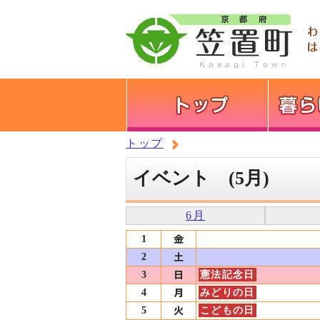
トップ
イベント (5月)
6月
1
2
3
憲法記念日
4
みどりの日
5
こどもの日