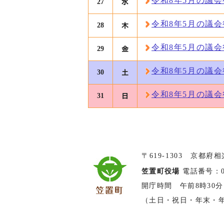
令和8年5月の議
27
令和8年5月の議
28
令和8年5月の議
29
令和8年5月の議
30
令和8年5月の議
31
〒619-1303 京都府
笠置町役場
電話番号：074
開庁時間 午前8時30分
（土日・祝日・年末・