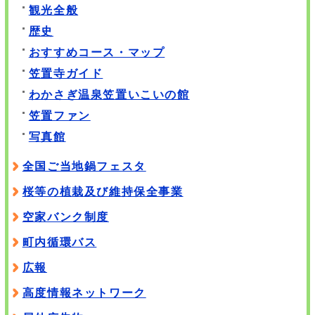
観光全般
歴史
おすすめコース・マップ
笠置寺ガイド
わかさぎ温泉笠置いこいの館
笠置ファン
写真館
全国ご当地鍋フェスタ
桜等の植栽及び維持保全事業
空家バンク制度
町内循環バス
広報
高度情報ネットワーク