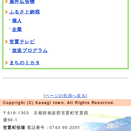
屋外広告物
ふるさと納税
個人
企業
笠置テレビ
放送プログラム
まちのミカタ
[
ページの先頭へ戻る
]
Copyright (C) Kasagi town. All Rights Reserved.
〒619-1303 京都府相楽郡笠置町笠置西
通90-1
電話番号：0743-95-2301
笠置町役場