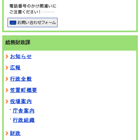
総務財政課
お知らせ
広報
行政全般
笠置町概要
役場案内
庁舎案内
行政組織
財政