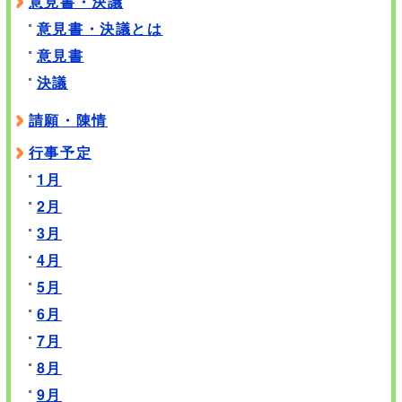
意見書・決議
意見書・決議とは
意見書
決議
請願・陳情
行事予定
1月
2月
3月
4月
5月
6月
7月
8月
9月