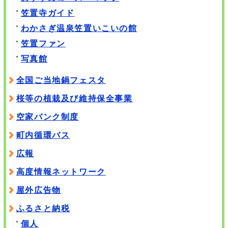
笠置寺ガイド
わかさぎ温泉笠置いこいの館
笠置ファン
写真館
全国ご当地鍋フェスタ
桜等の植栽及び維持保全事業
空家バンク制度
町内循環バス
広報
高度情報ネットワーク
屋外広告物
ふるさと納税
個人