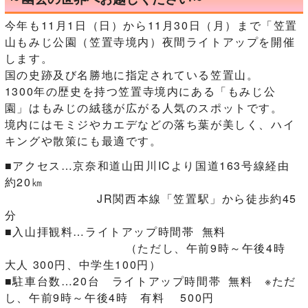
今年も11月1日（日）から11月30日（月）まで「笠置
山もみじ公園（笠置寺境内）夜間ライトアップを開催
します。
国の史跡及び名勝地に指定されている笠置山。
1300年の歴史を持つ笠置寺境内にある「もみじ公
園」はもみじの絨毯が広がる人気のスポットです。
境内にはモミジやカエデなどの落ち葉が美しく、ハイ
キングや散策にも最適です。
■アクセス…京奈和道山田川ICより国道163号線経由
約20㎞
JR関西本線「笠置駅」から徒歩約45
分
■入山拝観料…ライトアップ時間帯 無料
（ただし、午前9時～午後4時
大人 300円、中学生100円）
■駐車台数…20台 ライトアップ時間帯 無料 ※ただ
し、午前9時～午後4時 有料 500円