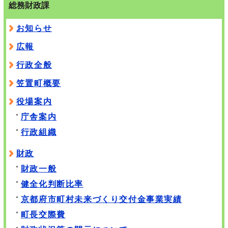
総務財政課
お知らせ
広報
行政全般
笠置町概要
役場案内
庁舎案内
行政組織
財政
財政一般
健全化判断比率
京都府市町村未来づくり交付金事業実績
町長交際費