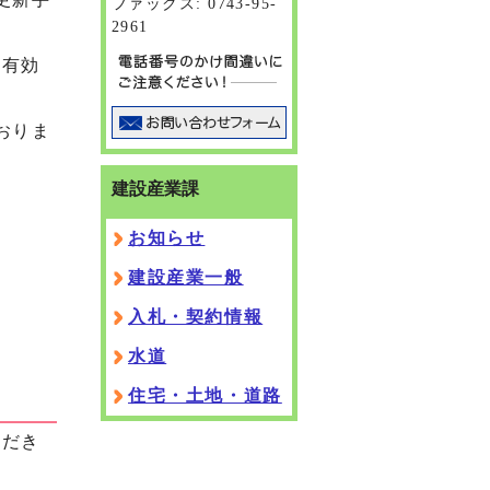
ファックス: 0743-95-
2961
の有効
おりま
建設産業課
お知らせ
建設産業一般
入札・契約情報
水道
住宅・土地・道路
ただき