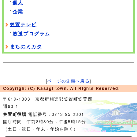
個人
企業
笠置テレビ
放送プログラム
まちのミカタ
[
ページの先頭へ戻る
]
Copyright (C) Kasagi town. All Rights Reserved.
〒619-1303 京都府相楽郡笠置町笠置西
通90-1
電話番号：0743-95-2301
笠置町役場
開庁時間 午前8時30分～午後5時15分
（土日・祝日・年末・年始を除く）