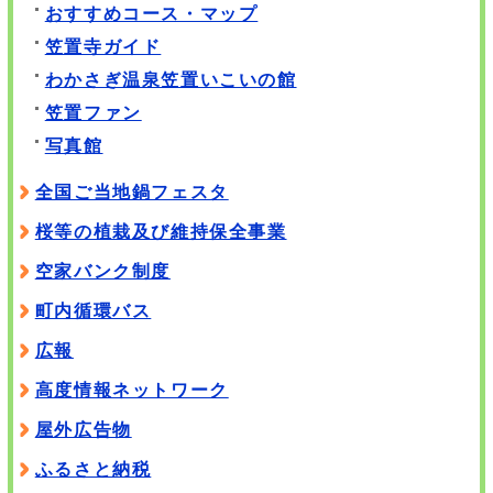
おすすめコース・マップ
笠置寺ガイド
わかさぎ温泉笠置いこいの館
笠置ファン
写真館
全国ご当地鍋フェスタ
桜等の植栽及び維持保全事業
空家バンク制度
町内循環バス
広報
高度情報ネットワーク
屋外広告物
ふるさと納税