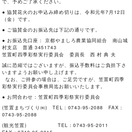
で、予めご了承ください。
● 協賛花火のお申込み締め切りは、令和元年7月12日
（金）です。
● ご協賛金のお振込先は下記の通りです。
● お振込先口座： 京都やましろ農業協同組合 南山城
村支店 普通 3451743
笠置町四季彩祭実行委員会 委員長 西 村 典 夫
誠に恐縮ではございますが、振込手数料はご負担下さ
いますようお願い申し上げます。
なお、ご持参の場合は、ご足労ですが、笠置町四季
彩祭実行委員会事務局迄お願いいたします。
● お問合わせ：笠置町四季彩祭実行委員会
(笠置まちづくり㈱) TEL：0743-95-2088 FAX：
0743-95-2088
(観光笠置) TEL：0743-95-2011