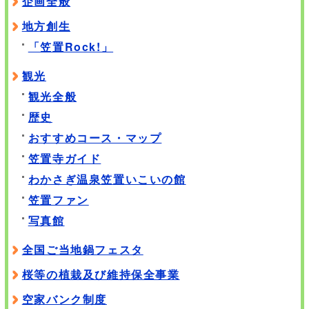
企画全般
地方創生
「笠置Rock!」
観光
観光全般
歴史
おすすめコース・マップ
笠置寺ガイド
わかさぎ温泉笠置いこいの館
笠置ファン
写真館
全国ご当地鍋フェスタ
桜等の植栽及び維持保全事業
空家バンク制度