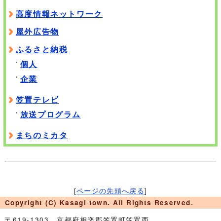
高度情報ネットワーク
屋外広告物
ふるさと納税
個人
企業
笠置テレビ
放送プログラム
まちのミカタ
[
ページの先頭へ戻る
]
Copyright (C) Kasagi town. All Rights Reserved.
〒619-1303 京都府相楽郡笠置町笠置西