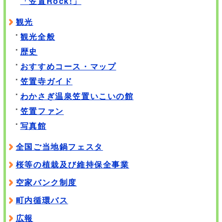
「笠置Rock!」
観光
観光全般
歴史
おすすめコース・マップ
笠置寺ガイド
わかさぎ温泉笠置いこいの館
笠置ファン
写真館
全国ご当地鍋フェスタ
桜等の植栽及び維持保全事業
空家バンク制度
町内循環バス
広報