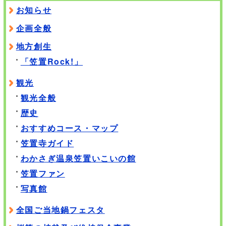
お知らせ
企画全般
地方創生
「笠置Rock!」
観光
観光全般
歴史
おすすめコース・マップ
笠置寺ガイド
わかさぎ温泉笠置いこいの館
笠置ファン
写真館
全国ご当地鍋フェスタ