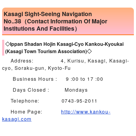
Kasagi Sight-Seeing Navigation
No..38（Contact Information Of Major
Institutions And Facilities）
◇Ippan Shadan Hojin Kasagi-Cyo Kankou-Kyoukai
(Kasagi Town Tourism Association)◇
Address: 4, Kurisu, Kasagi, Kasagi-
cyo, Soraku-gun, Kyoto-Fu
Business Hours : 9 :00 to 17 :00
Days Closed : Mondays
Telephone: 0743-95-2011
Home Page:
http://www.kankou-
kasagi.com