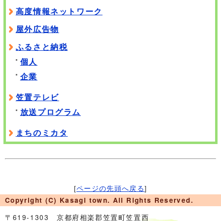
高度情報ネットワーク
屋外広告物
ふるさと納税
個人
企業
笠置テレビ
放送プログラム
まちのミカタ
[
ページの先頭へ戻る
]
Copyright (C) Kasagi town. All Rights Reserved.
〒619-1303 京都府相楽郡笠置町笠置西