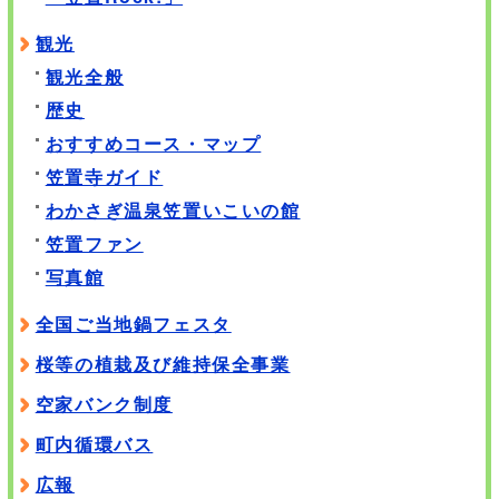
観光
観光全般
歴史
おすすめコース・マップ
笠置寺ガイド
わかさぎ温泉笠置いこいの館
笠置ファン
写真館
全国ご当地鍋フェスタ
桜等の植栽及び維持保全事業
空家バンク制度
町内循環バス
広報