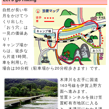
自然が長い年
月をかけてつ
くり出した
「おう穴」は
一見の価値あ
り！
キャンプ場か
らは、徒歩な
ら片道1時間。
車を利用した
場合は30分程（駐車場から20分程歩きます）です。
木津川を左手に国道
163号線を伊賀上野方
面へ進みます。
笠置トンネルを抜け笠
置町有市地区に入る
と、木津川にかかる潜