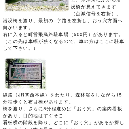
没橋が見えてきます
（点滅信号を右折）。
潜没橋を渡り、最初のT字路を左折し、おう穴方面へ
向かいます。
右に入ると町営飛鳥路駐車場（500円）があります。
（この先は車幅が狭くなるので、車の方はここに駐車
して下さい。）
線路（JR関西本線）をわたり、森林浴をしながら15
分程歩くと布目橋があります。
橋を渡り、さらに5分程進めば「おう穴」の案内看板
があり、目的地はすぐそこ！
看板横の階段を降り、どこに「おう穴」があるか探し