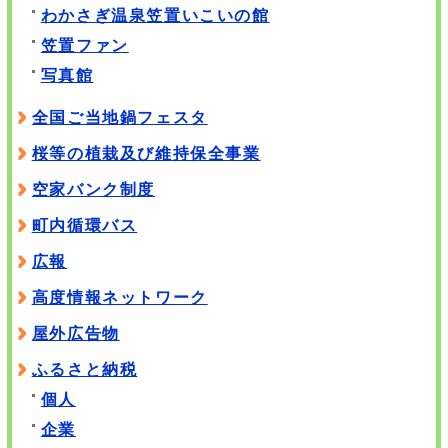
わかさぎ温泉笠置いこいの館
笠置ファン
写真館
全国ご当地鍋フェスタ
桜等の植栽及び維持保全事業
空家バンク制度
町内循環バス
広報
高度情報ネットワーク
屋外広告物
ふるさと納税
個人
企業