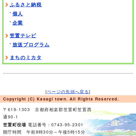
ふるさと納税
個人
企業
笠置テレビ
放送プログラム
まちのミカタ
[
ページの先頭へ戻る
]
Copyright (C) Kasagi town. All Rights Reserved.
〒619-1303 京都府相楽郡笠置町笠置西
通90-1
電話番号：0743-95-2301
笠置町役場
開庁時間 午前8時30分～午後5時15分