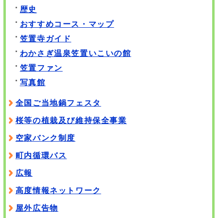
歴史
おすすめコース・マップ
笠置寺ガイド
わかさぎ温泉笠置いこいの館
笠置ファン
写真館
全国ご当地鍋フェスタ
桜等の植栽及び維持保全事業
空家バンク制度
町内循環バス
広報
高度情報ネットワーク
屋外広告物