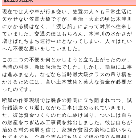
現在では人や車が行き交い、笠置の人々も日常生活に
欠かせない笠置大橋ですが、明治・大正の頃は木津川
にかかる橋はなく、「渡し船」によって対岸へ往来し
ていました。交通の便はもちろん、木津川の水かさが
増せばたちまち運行中止となってしまい、人々はたい
へん不便な思いをしていました。
この二つの不便を何とかしようと立ち上がったのが、
当時の村長、新田尚治氏でした。しかし、簡単に工事
は進みません。なぜなら当時最大級クラスの吊り橋を
かけるためには、高い土木技術と莫大な資金が必要だ
ったのです。
断崖の作業現場では幾多の難関に立ち阻まれつつ、試
行錯誤をくり返しながら工事は進められていきまし
た。彼は資金つくりのために駆け回り、ついには自ら
の財産をつぎ込み工事費を捻出しました。彼は自らが
治める村の発展を信じ、家族が貧困の窮地に追いやら
れてまでも、全身全霊を打ち込んで橋の設立を目指し