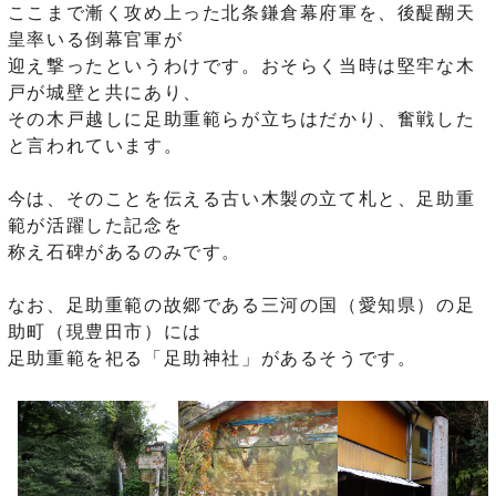
ここまで漸く攻め上った北条鎌倉幕府軍を、後醍醐天
皇率いる倒幕官軍が
迎え撃ったというわけです。おそらく当時は堅牢な木
戸が城壁と共にあり、
その木戸越しに足助重範らが立ちはだかり、奮戦した
と言われています。
今は、そのことを伝える古い木製の立て札と、足助重
範が活躍した記念を
称え石碑があるのみです。
なお、足助重範の故郷である三河の国（愛知県）の足
助町（現豊田市）には
足助重範を祀る「足助神社」があるそうです。