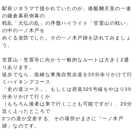
駅前ジオラマで描かれていたのが、後醍醐天皇の一連
の鎌倉幕府倒幕の
戦乱「元弘の乱」の序盤ハイライト「笠置山の戦い」
の中の一ノ木戸を
めぐる攻防でした。その一ノ木戸跡を訪れてみましょ
う。
笠置山・笠置寺に向かう一般的なルートは大きく2通
りあります。
徒歩でなら、急峻な東海自然歩道を30分余りかけて行
くハイキングコース
「史の道コース」、もしくは府道325号線をやはり30
分余りかけて行くか
（もちろん後者は車で行くことも可能ですが）、20分
近く上ったところで
2つの道が交差する、その場所がまさに「一ノ木戸
跡」なのです。