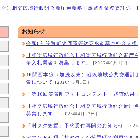
組合】相楽広域行政組合新庁舎新築工事監理業務委託の一
お知らせ
令和8年笠置町物価高等対策水道基本料金支
【相楽広域行政組合】相楽広域行政組合新庁
争入札業者を募集します。
[2026年6月1日]
JR関西本線（加茂以東）沿線地域公共交通計
集について
[2026年5月1日]
「第18回笠置町フォトコンテスト」審査結果
【相楽広域行政組合】相楽広域行政組合新庁
募集します。
[2026年4月23日]
「村タク笠置」予約受付再開のお知らせ
[202
デマンド交通「村タク」が笠置町で利用でき