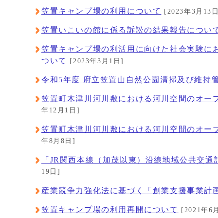
笠置キャンプ場の利用について
[2023年3月13日
笠置いこいの館に係る訴訟の結果報告につい
笠置キャンプ場の利活用に向けた社会実験にお
ついて
[2023年3月1日]
令和5年度 府立笠置山自然公園清掃及び維持
笠置町木津川河川敷における河川空間のオー
年12月1日]
笠置町木津川河川敷における河川空間のオー
年8月8日]
「JR関西本線（加茂以東）沿線地域公共交通
19日]
産業競争力強化法に基づく「創業支援事業計
笠置キャンプ場の利用再開について
[2021年6