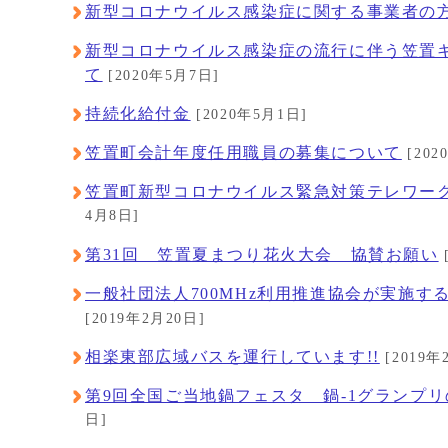
新型コロナウイルス感染症に関する事業者の
新型コロナウイルス感染症の流行に伴う笠置
て
[2020年5月7日]
持続化給付金
[2020年5月1日]
笠置町会計年度任用職員の募集について
[202
笠置町新型コロナウイルス緊急対策テレワー
4月8日]
第31回 笠置夏まつり花火大会 協賛お願い
一般社団法人700MHz利用推進協会が実施
[2019年2月20日]
相楽東部広域バスを運行しています!!
[2019年
第9回全国ご当地鍋フェスタ 鍋-1グランプリ
日]