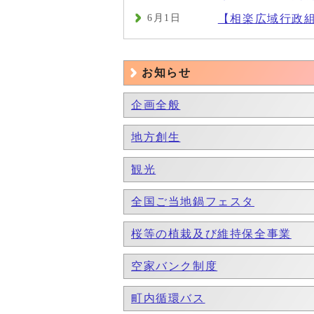
6月1日
【相楽広域行政
お知らせ
企画全般
地方創生
観光
全国ご当地鍋フェスタ
桜等の植栽及び維持保全事業
空家バンク制度
町内循環バス