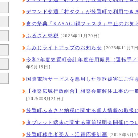
デマンド交通「村タク」が笠置町で利用でき
食の祭典「KASAGI鍋フェスタ」中止のお知
ふるさと納税
[2025年11月20日]
もみじライトアップのお知らせ
[2025年11月7日
令和7年度笠置町会計年度任用職員（運転手
年9月19日]
国際電話サービスを悪用した詐欺被害にご注
【相楽広域行政組合】相楽会館解体工事の一
[2025年8月21日]
笠置町ふるさと納税に関する個人情報の取扱
タブレット端末に関する事前説明会開催につ
笠置町移住者受入・活躍応援計画
[2025年5月1