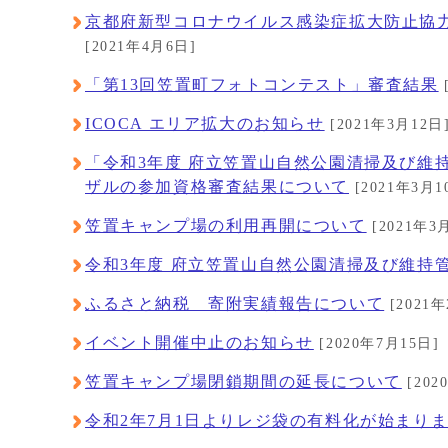
京都府新型コロナウイルス感染症拡大防止協力金
[2021年4月6日]
「第13回笠置町フォトコンテスト」審査結果
ICOCA エリア拡大のお知らせ
[2021年3月12日
「令和3年度 府立笠置山自然公園清掃及び維
ザルの参加資格審査結果について
[2021年3月1
笠置キャンプ場の利用再開について
[2021年3
令和3年度 府立笠置山自然公園清掃及び維持
ふるさと納税 寄附実績報告について
[2021
イベント開催中止のお知らせ
[2020年7月15日]
笠置キャンプ場閉鎖期間の延長について
[202
令和2年7月1日よりレジ袋の有料化が始まり