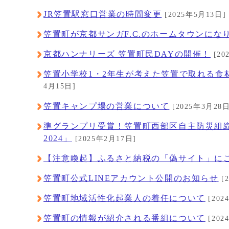
JR笠置駅窓口営業の時間変更
[2025年5月13日]
笠置町が京都サンガF.C.のホームタウンにな
京都ハンナリーズ 笠置町民DAYの開催！
[20
笠置小学校1・2年生が考えた笠置で取れる食
4月15日]
笠置キャンプ場の営業について
[2025年3月28日
準グランプリ受賞！笠置町西部区自主防災組織「
2024」
[2025年2月17日]
【注意喚起】ふるさと納税の「偽サイト」に
笠置町公式LINEアカウント公開のお知らせ
[
笠置町地域活性化起業人の着任について
[202
笠置町の情報が紹介される番組について
[202