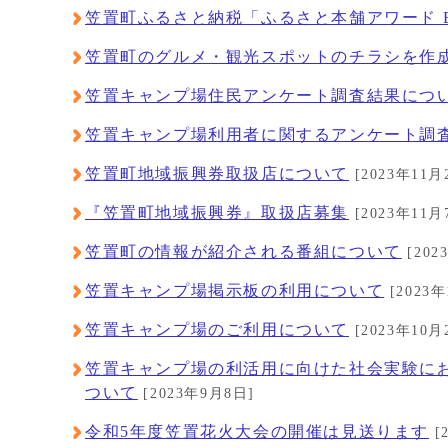
笠置町ふるさと納税「ふるさと本舗アワード B
笠置町のグルメ・観光スポットのチラシを作
笠置キャンプ場住民アンケート調査結果につ
笠置キャンプ場利用者に関するアンケート調
笠置町地域振興券取扱店について
[2023年11月
『笠置町地域振興券』取扱店募集
[2023年11月
笠置町の情報が紹介される番組について
[202
笠置キャンプ場掲示板の利用について
[2023年
笠置キャンプ場のご利用について
[2023年10月
笠置キャンプ場の利活用に向けた社会実験にお
ついて
[2023年9月8日]
令和5年度笠置花火大会の開催は見送ります
[