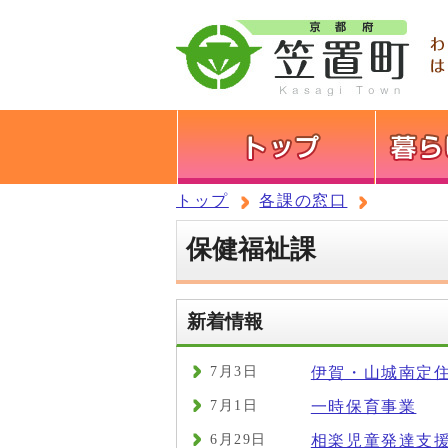
トップ
各課の窓口
保健福祉課
新着情報
7月3日
伊賀・山城南定
7月1日
一時保育事業
6月29日
相楽児童発達支