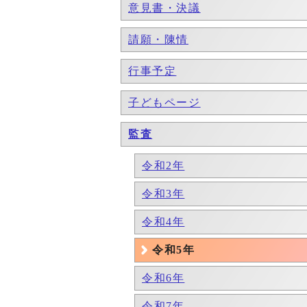
意見書・決議
請願・陳情
行事予定
子どもページ
監査
令和2年
令和3年
令和4年
令和5年
令和6年
令和7年